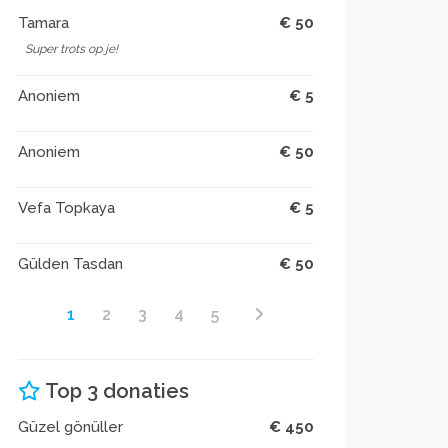
Tamara
€ 50
Super trots op je!
Anoniem
€ 5
Anoniem
€ 50
Vefa Topkaya
€ 5
Gülden Tasdan
€ 50
1
2
3
4
5
Top 3 donaties
Güzel gönüller
€ 450