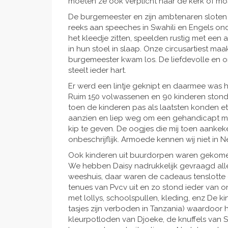
moeten ze ook verplicht naar de kerk of mo
De burgemeester en zijn ambtenaren sloten
reeks aan speeches in Swahili en Engels o
het kleedje zitten, speelden rustig met een 
in hun stoel in slaap. Onze circusartiest ma
burgemeester kwam los. De liefdevolle en o
steelt ieder hart.
Er werd een lintje geknipt en daarmee was h
Ruim 150 volwassenen en 90 kinderen stonden 
toen de kinderen pas als laatsten konden e
aanzien en liep weg om een gehandicapt meis
kip te geven. De oogjes die mij toen aankeken
onbeschrijflijk. Armoede kennen wij niet in N
Ook kinderen uit buurdorpen waren gekomen
We hebben Daisy nadrukkelijk gevraagd alle
weeshuis, daar waren de cadeaus tenslotte 
tenues van Pvcv uit en zo stond ieder van on
met lollys, schoolspullen, kleding, enz De k
tasjes zijn verboden in Tanzania) waardoor
kleurpotloden van Djoeke, de knuffels van S