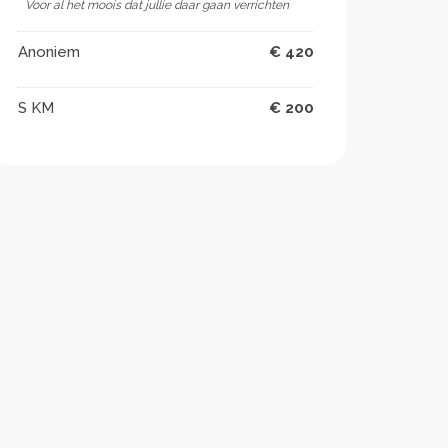
Voor al het moois dat jullie daar gaan verrichten ️
Anoniem
€ 420
S KM
€ 200