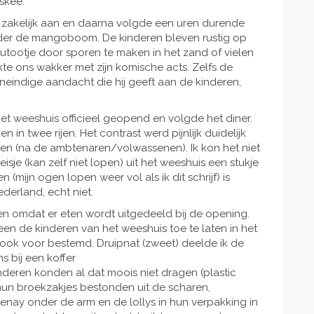
skee.
 zakelijk aan en daarna volgde een uren durende
nder de mangoboom. De kinderen bleven rustig op
autootje door sporen te maken in het zand of vielen
akte ons wakker met zijn komische acts. Zelfs de
neindige aandacht die hij geeft aan de kinderen,
et weeshuis officieel geopend en volgde het diner.
in twee rijen. Het contrast werd pijnlijk duidelijk
ten (na de ambtenaren/volwassenen). Ik kon het niet
je (kan zelf niet lopen) uit het weeshuis een stukje
 (mijn ogen lopen weer vol als ik dit schrijf) is
ederland, echt niet.
 omdat er eten wordt uitgedeeld bij de opening.
en de kinderen van het weeshuis toe te laten in het
ook voor bestemd. Druipnat (zweet) deelde ik de
s bij een koffer
inderen konden al dat moois niet dragen (plastic
 hun broekzakjes bestonden uit de scharen,
enay onder de arm en de lollys in hun verpakking in