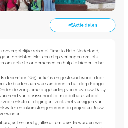
Actie delen
 onvergetelijke reis met Time to Help Nederland,
gaan oprichten. Met een diep verlangen om iets
ten om actie te ondernemen en hulp te bieden in het
nds december 2015 actief is en gesteund wordt door
thuis te bieden aan weeskinderen in het dorp Kongo,
 Onder de zorgzame begeleiding van mevrouw Daisy
riërend van basisschool tot middelbare school,
voor enkele uitdagingen, zoals het verkrijgen van
drinkwater en inkomstengenererende projecten Jouw
overwinnen!
it project en nodig jullie uit om deel te worden van