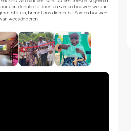
el: elk kind verdient een kans op een toekomst gevuld
s door een donatie te doen en samen bouwen we aan
root of klein, brengt ons dichter bij! Samen bouwen
 van weeskinderen.