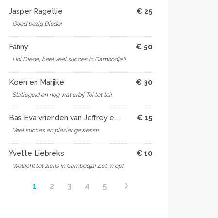
Jasper Ragetlie
€ 25
Goed bezig Diede!
Fanny
€ 50
Hoi Diede, heel veel succes in Cambodja!!
Koen en Marijke
€ 30
Statiegeld en nog wat erbij Toi tot toi!
Bas Eva vrienden van Jeffrey en Robin
€ 15
Veel succes en plezier gewenst!
Yvette Liebreks
€ 10
Wellicht tot ziens in Cambodja! Zet m op!
1
2
3
4
5