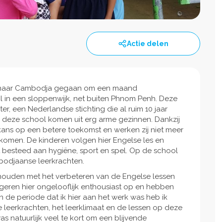
Actie delen
n naar Cambodja gegaan om een maand
ol in een sloppenwijk, net buiten Phnom Penh. Deze
er, een Nederlandse stichting die al ruim 10 jaar
 deze school komen uit erg arme gezinnen. Dankzij
kans op een betere toekomst en werken zij niet meer
nkomen. De kinderen volgen hier Engelse les en
besteed aan hygiëne, sport en spel. Op de school
bodjaanse leerkrachten.
ehouden met het verbeteren van de Engelse lessen
ageren hier ongelooflijk enthousiast op en hebben
 In de periode dat ik hier aan het werk was heb ik
leerkrachten, het leerklimaat en de lessen op deze
 natuurlijk veel te kort om een blijvende