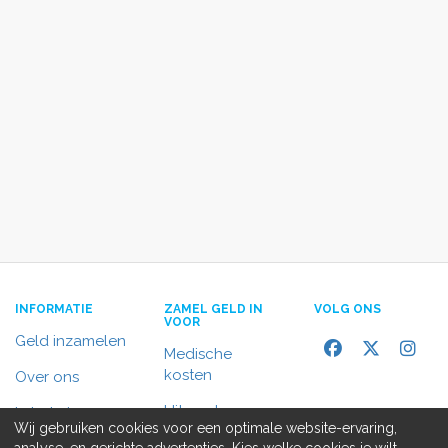
INFORMATIE
ZAMEL GELD IN
VOLG ONS
VOOR
Geld inzamelen
Medische
kosten
Over ons
Uitvaart
In het nieuws
Wij gebruiken cookies voor een optimale website-ervaring,
Rolstoelbus
analyse, en gerichte advertenties. Kies welke cookies je wilt