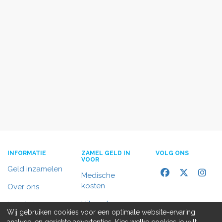
INFORMATIE
ZAMEL GELD IN
VOLG ONS
VOOR
Geld inzamelen
Medische
kosten
Over ons
Uitvaart
In het nieuws
Wij gebruiken cookies voor een optimale website-ervaring,
Rolstoelbus
analyse, en gerichte advertenties. Kies welke cookies je wilt