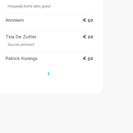
Hoopelijk komt alles goed ️
Anoniem
€ 50
Tina De Zutter
€ 20
Succes prinses!! ️
Patrick Konings
€ 50
1