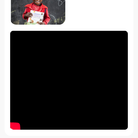
Het recht op bescherming tegen uitbuiting en
misbruik:
Wereldwijd zijn er ongeveer 250 miljoen kinderen
onder de 14 jaar die moeten werken om zichzelf en
hun families te helpen onderhouden. Ongeveer
300.000 kinderen vechten als kindsoldaten. Soms
worden ze gedwongen, maar in de meeste gevallen
worden ze overgehaald met het vooruitzicht op
voedsel en kleren, terwijl ze hier zelf een tekort aan
hebben. Save the Children werkt samen met
gemeenschappen aan het voorkomen van
rekrutering van kindsoldaten, en helpt ex-
kindsoldaten te
herintegreren in hun gemeenschap. Save the
Children werkt eveneens samen met
gemeenschappen, bedrijven en overheden om voor
werkende kinderen en hun families andere
inkomstenbronnen te vinden. Wanneer het niet direct
mogelijk is de kinderarbeid af te schaffen wordt er
gekeken naar het verbeteren van werkcondities en
alternatieve mogelijkheden voor het volgen van