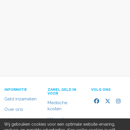
INFORMATIE
ZAMEL GELD IN
VOLG ONS
VOOR
Geld inzamelen
Medische
kosten
Over ons
Uitvaart
In het nieuws
Wij gebruiken cookies voor een optimale website-ervaring,
Rolstoelbus
analyse, en gerichte advertenties. Kies welke cookies je wilt