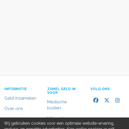
INFORMATIE
ZAMEL GELD IN
VOLG ONS
VOOR
Geld inzamelen
Medische
kosten
Over ons
Uitvaart
In het nieuws
Wij gebruiken cookies voor een optimale website-ervaring,
Rolstoelbus
analyse, en gerichte advertenties. Kies welke cookies je wilt