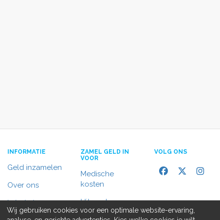
INFORMATIE
ZAMEL GELD IN
VOLG ONS
VOOR
Geld inzamelen
Medische
kosten
Over ons
Uitvaart
In het nieuws
Wij gebruiken cookies voor een optimale website-ervaring,
Rolstoelbus
analyse, en gerichte advertenties. Kies welke cookies je wilt