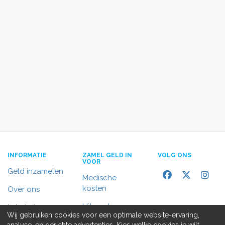
INFORMATIE
ZAMEL GELD IN
VOLG ONS
VOOR
Geld inzamelen
Medische
kosten
Over ons
Uitvaart
In het nieuws
Wij gebruiken cookies voor een optimale website-ervaring,
Rolstoelbus
analyse, en gerichte advertenties. Kies welke cookies je wilt