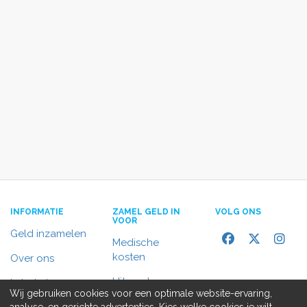
INFORMATIE
ZAMEL GELD IN
VOLG ONS
VOOR
Geld inzamelen
Medische
kosten
Over ons
Uitvaart
In het nieuws
Wij gebruiken cookies voor een optimale website-ervaring,
Rolstoelbus
analyse, en gerichte advertenties. Kies welke cookies je wilt