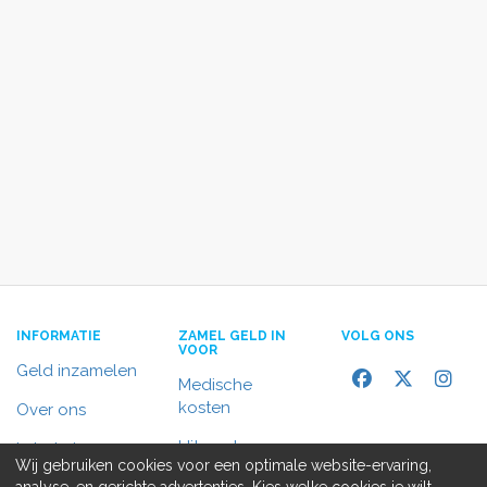
INFORMATIE
ZAMEL GELD IN
VOLG ONS
VOOR
Geld inzamelen
Medische
kosten
Over ons
Uitvaart
In het nieuws
Wij gebruiken cookies voor een optimale website-ervaring,
Rolstoelbus
analyse, en gerichte advertenties. Kies welke cookies je wilt