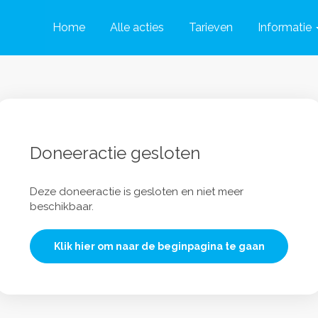
Home
Alle acties
Tarieven
Informatie
Doneeractie gesloten
Deze doneeractie is gesloten en niet meer
beschikbaar.
Klik hier om naar de beginpagina te gaan