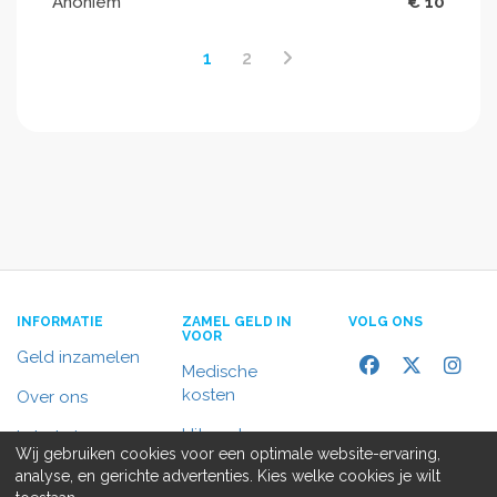
Anoniem
€ 10
1
2
INFORMATIE
ZAMEL GELD IN
VOLG ONS
VOOR
Geld inzamelen
Medische
kosten
Over ons
Uitvaart
In het nieuws
Wij gebruiken cookies voor een optimale website-ervaring,
Rolstoelbus
analyse, en gerichte advertenties. Kies welke cookies je wilt
Contact