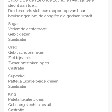
1 voor 1 werden ze onderzocht... en wat zijn ze er
slecht aan toe....
De dierenarts stelt een rapport op van haar
bevindingen ivm de aangifte die gedaan wordt.
Sugar
Verlamde achterpoot
Gebit kiezen
Sterilisatie
Oreo
Gebit schoonmaken
Ziet bijna niks.
Zwaar ontstoken ogen
Castratie
Cupcake
Pattella luxatie beide knieën
Sterilisatie
King
Patela luxatie 1 knie.
Gebit erg slecht alles uit
Castratie