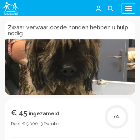
Men
Zwaar verwaarloosde honden hebben u hulp
nodig
€ 45
ingezameld
0
%
Doel: € 5.000 · 3 Donaties