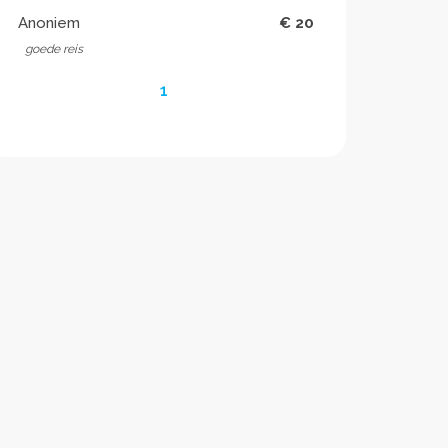
Anoniem
€ 20
goede reis
1