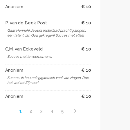
Anoniem
€ 10
P. van de Beek Post
€ 10
Gaaf Hannah! Je kunt inderdaad prachtig zingen,
een talent van God gekregen! Succes met alles!
C,M. van Eckeveld
€ 10
Succes met je voornemens!
Anoniem
€ 10
Succes! Ik hou ook gigantisch veel van zingen. Doe
het wel tot Zijn eer!
Anoniem
€ 10
1
2
3
4
5