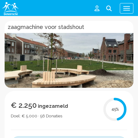
Men
zaagmachine voor stadshout
€ 2.250
ingezameld
45
%
Doel: € 5.000 · 56 Donaties