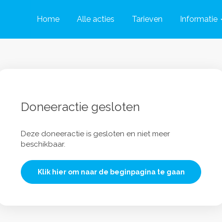
Home
Alle acties
Tarieven
Informatie
Doneeractie gesloten
Deze doneeractie is gesloten en niet meer
beschikbaar.
Klik hier om naar de beginpagina te gaan