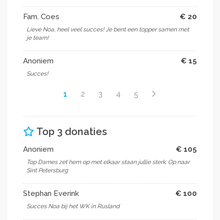
Fam. Coes
€ 20
Lieve Noa, heel veel succes! Je bent een topper samen met
je team!
Anoniem
€ 15
Succes!
1
2
3
4
5
Top 3 donaties
Anoniem
€ 105
Top Dames zet hem op met elkaar staan jullie sterk. Op naar
Sint Petersburg
Stephan Everink
€ 100
Succes Noa bij het WK in Rusland