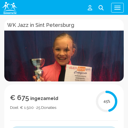
Men
WK Jazz in Sint Petersburg
€ 675
ingezameld
45
%
Doel: € 1.500 · 25 Donaties