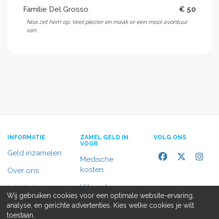
Familie Del Grosso
€ 50
Noa zet hem op. Veel plezier en maak er een mooi avontuur
van.
INFORMATIE
ZAMEL GELD IN
VOLG ONS
VOOR
Geld inzamelen
Medische
kosten
Over ons
Uitvaart
In het nieuws
Wij gebruiken cookies voor een optimale website-ervaring,
Rolstoelbus
analyse, en gerichte advertenties. Kies welke cookies je wilt
Contact
toestaan.