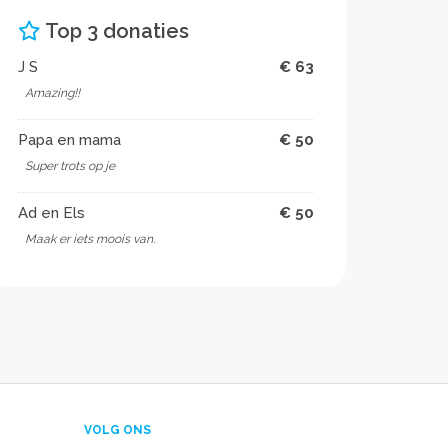
Top 3 donaties
J S
€ 63
Amazing!!
Papa en mama
€ 50
Super trots op je ️
Ad en Els
€ 50
Maak er iets moois van.
VOLG ONS