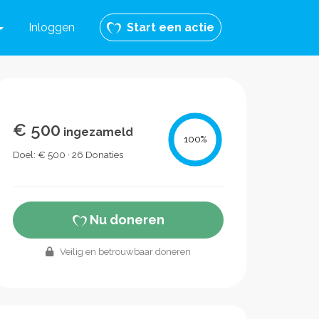
Inloggen
Start een actie
€ 500
ingezameld
100
%
Doel: € 500 · 26 Donaties
Nu doneren
Veilig en betrouwbaar doneren