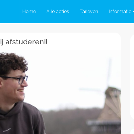
Home
Alle acties
Tarieven
Informatie
j afstuderen!!