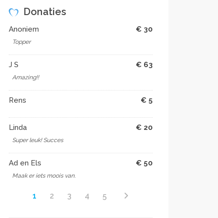
Donaties
Anoniem
€ 30
Topper
J S
€ 63
Amazing!!
Rens
€ 5
Linda
€ 20
Super leuk! Succes
Ad en Els
€ 50
Maak er iets moois van.
1
2
3
4
5