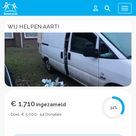
Men
WIJ HELPEN AART!
€ 1.710
ingezameld
34
%
Doel: € 5.000 · 44 Donaties