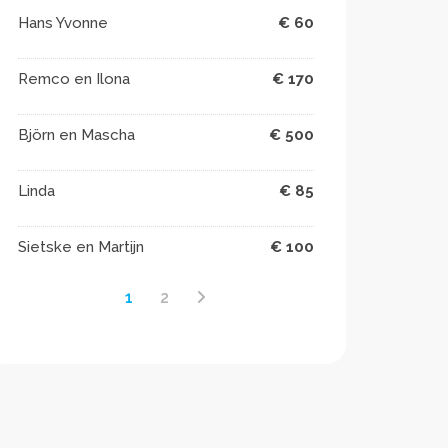
Hans Yvonne
€ 60
Remco en Ilona
€ 170
Björn en Mascha
€ 500
Linda
€ 85
Sietske en Martijn
€ 100
1
2