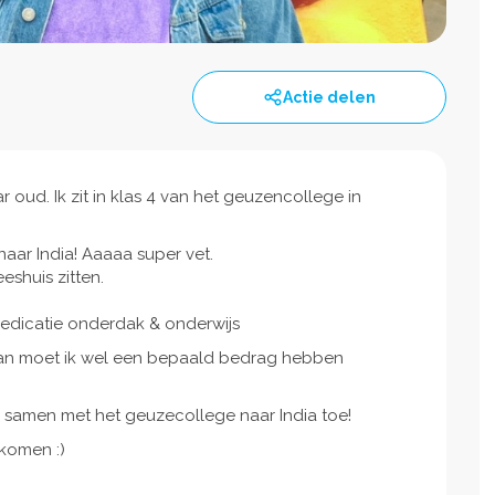
Actie delen
r oud. Ik zit in klas 4 van het geuzencollege in
aar India! Aaaaa super vet.
eshuis zitten.
medicatie onderdak & onderwijs
dan moet ik wel een bepaald bedrag hebben
k samen met het geuzecollege naar India toe!
 komen :)