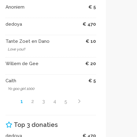
Anoniem
€ 5
dedoya
€ 470
Tante Zoet en Dano
€ 10
Love you!!
Willem de Gee
€ 20
Caith
€ 5
Yo goo girl 1000
1
2
3
4
5
Top 3 donaties
dedoya
€ 470