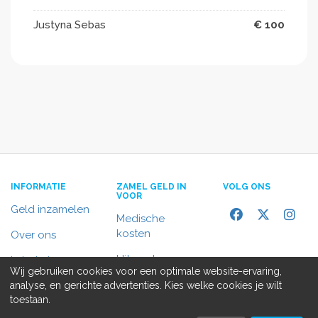
Justyna Sebas
€ 100
INFORMATIE
ZAMEL GELD IN
VOLG ONS
VOOR
Geld inzamelen
Medische
kosten
Over ons
Uitvaart
In het nieuws
Wij gebruiken cookies voor een optimale website-ervaring,
Rolstoelbus
analyse, en gerichte advertenties. Kies welke cookies je wilt
Contact
toestaan.
Alle doelen