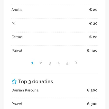
Aneta
€ 20
M
€ 20
Fatme
€ 20
Paweł
€ 300
1
2
3
4
5
Top 3 donaties
Damian Karolina
€ 300
Paweł
€ 300