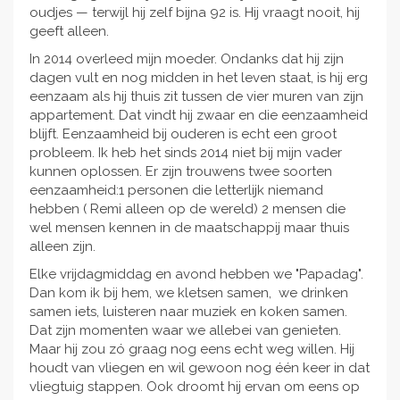
gedacht dat het ooit nog zou kunnen
oudjes — terwijl hij zelf bijna 92 is. Hij vraagt nooit, hij
gebeuren. Kortom? Ik hoop dat jullie mijn intentie
geeft alleen.
begrijpen. En als het niet lukt, is dat ook goed. Dan
In 2014 overleed mijn moeder. Ondanks dat hij zijn
zitten we met z’n allen gewoon weer heerlijk rond die
dagen vult en nog midden in het leven staat, is hij erg
keukentafel. Maar het is in ieder geval de moeite
eenzaam als hij thuis zit tussen de vier muren van zijn
waard om te proberen iets wat zo onbereikbaar lijkt
appartement. Dat vindt hij zwaar en die eenzaamheid
toch mogelijk te maken.
blijft. Eenzaamheid bij ouderen is echt een groot
Daarom start ik deze crowdfunding Help jij mee om
probleem. Ik heb het sinds 2014 niet bij mijn vader
dit mogelijk te maken?
kunnen oplossen. Er zijn trouwens twee soorten
eenzaamheid:1 personen die letterlijk niemand
Niets moet en alles mag. Dank voor het lezen. liefs
hebben ( Remi alleen op de wereld) 2 mensen die
Anita.
wel mensen kennen in de maatschappij maar thuis
alleen zijn.
Elke vrijdagmiddag en avond hebben we "Papadag".
Dan kom ik bij hem, we kletsen samen, we drinken
samen iets, luisteren naar muziek en koken samen.
Dat zijn momenten waar we allebei van genieten.
Maar hij zou zó graag nog eens echt weg willen. Hij
houdt van vliegen en wil gewoon nog één keer in dat
vliegtuig stappen. Ook droomt hij ervan om eens op