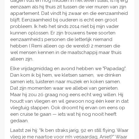
dagen vult en nog midden in het leven staat, is hij erg
eenzaam als hij thuis zit tussen de vier muren van zijn
appartement. Dat vindt hij zwaar en die eenzaamheid
blijft. Eenzaamheid bij ouderen is echt een groot
probleem. Ik heb het sinds 2014 niet bij mijn vader
kunnen oplossen. Er zijn trouwens twee soorten
eenzaamheid:1 personen die letterlijk niemand
hebben ( Remi alleen op de wereld) 2 mensen die
wel mensen kennen in de maatschappij maar thuis
alleen zijn.
Elke vrijdagmiddag en avond hebben we "Papadag".
Dan kom ik bij hem, we kletsen samen, we drinken
samen iets, luisteren naar muziek en koken samen.
Dat zijn momenten waar we allebei van genieten.
Maar hij zou zó graag nog eens echt weg willen. Hij
houdt van vliegen en wil gewoon nog één keer in dat
vliegtuig stappen. Ook droomt hij ervan om eens op
een cruise te gaan — iets wat hij nog nooit heeft
gedaan.
Laatst zei hij: “Ik ben straks jarig, 92 en still flying. Waar
vlieg je me naartoe voor m’n verjaardag, Aniet?” Waar