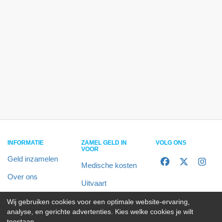
INFORMATIE
ZAMEL GELD IN
VOLG ONS
VOOR
Geld inzamelen
Medische kosten
Over ons
Uitvaart
In het nieuws
Rolstoelbus
Wij gebruiken cookies voor een optimale website-ervaring,
analyse, en gerichte advertenties. Kies welke cookies je wilt
Contact
Alle doelen
toestaan.