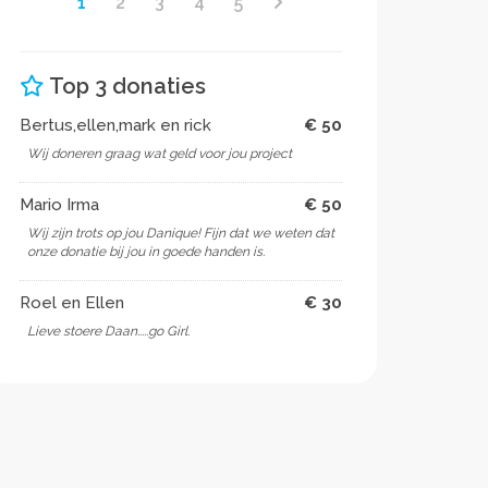
1
2
3
4
5
Top 3 donaties
Bertus,ellen,mark en rick
€ 50
Wij doneren graag wat geld voor jou project
Mario Irma
€ 50
Wij zijn trots op jou Danique! Fijn dat we weten dat
onze donatie bij jou in goede handen is.
Roel en Ellen
€ 30
Lieve stoere Daan.....go Girl.