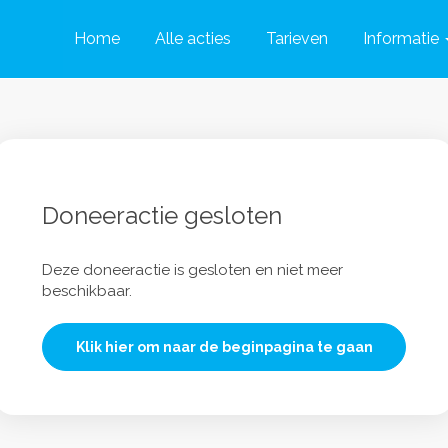
Home
Alle acties
Tarieven
Informatie
Doneeractie gesloten
Deze doneeractie is gesloten en niet meer
beschikbaar.
Klik hier om naar de beginpagina te gaan