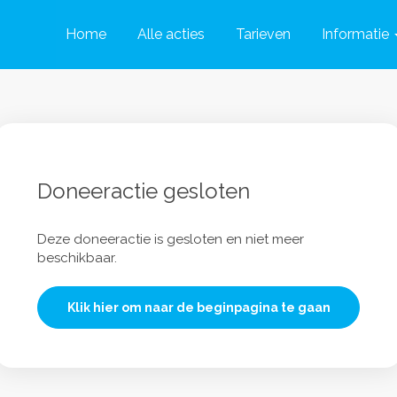
Home
Alle acties
Tarieven
Informatie
Doneeractie gesloten
Deze doneeractie is gesloten en niet meer
beschikbaar.
Klik hier om naar de beginpagina te gaan