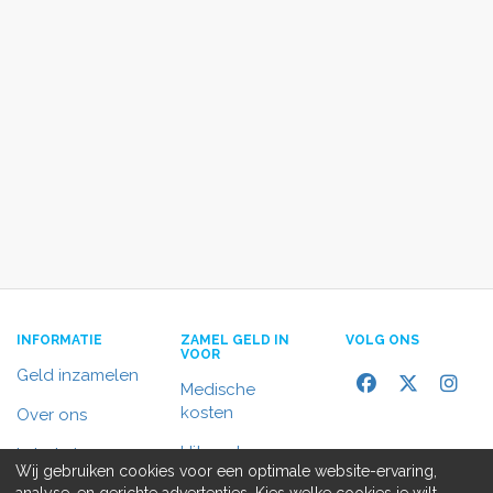
INFORMATIE
ZAMEL GELD IN
VOLG ONS
VOOR
Geld inzamelen
Medische
kosten
Over ons
Uitvaart
In het nieuws
Wij gebruiken cookies voor een optimale website-ervaring,
Rolstoelbus
analyse, en gerichte advertenties. Kies welke cookies je wilt