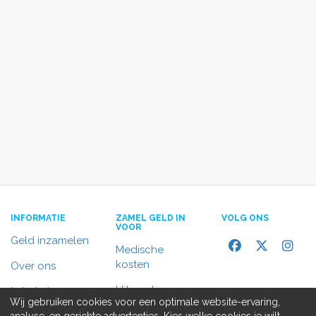
INFORMATIE
ZAMEL GELD IN
VOLG ONS
VOOR
Geld inzamelen
Medische
kosten
Over ons
Uitvaart
In het nieuws
Wij gebruiken cookies voor een optimale website-ervaring,
Rolstoelbus
analyse, en gerichte advertenties. Kies welke cookies je wilt