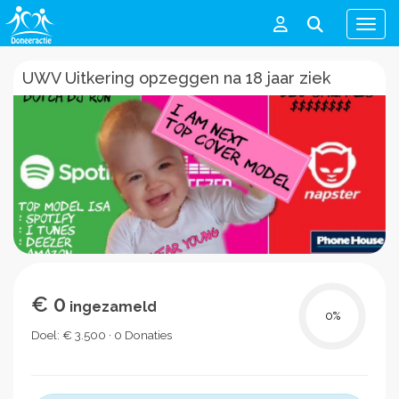
Men
UWV Uitkering opzeggen na 18 jaar ziek
€ 0
ingezameld
0
%
Doel: € 3.500 · 0 Donaties