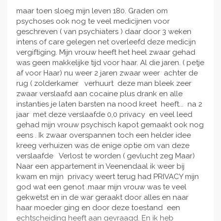
maar toen sloeg mijn leven 180. Graden om
psychoses ook nog te veel medicijnen voor
geschreven ( van psychiaters ) daar door 3 weken
intens of care gelegen net overleefd deze medicijn
vergiftiging. Mijn vrouw heeft het heel zwaar gehad
was geen makkelijke tijd voor haar. Al die jaren. ( petje
af voor Haar) nu weer 2 jaren zwaar weer achter de
rug ( zolderkamer verhuurt deze man bleek zeer
zwaar verslaafd aan cocaine plus drank en alle
instanties je laten barsten na nood kreet heeft... na 2
jaar met deze verslaafde 0,0 privacy en veel leed
gehad mijn vrouw psychisch kapot gemaakt ook nog
eens . Ik zwaar overspannen toch een helder idee
kreeg verhuizen was de enige optie om van deze
verslaafde Verlost te worden ( gevlucht zeg Maar)
Naar een appartement in Veenendaal ik weer bij
kwam en mijn privacy weert terug had PRIVACY mijn
god wat een genot .maar mijn vrouw was te veel
gekwetst en in de war geraakt door alles en naar
haar moeder ging en door deze toestand een
echtscheiding heeft aan gevraagd. En ik heb