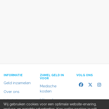
INFORMATIE
ZAMEL GELD IN
VOLG ONS
VOOR
Geld inzamelen
Medische
kosten
Over ons
Uitvaart
In het nieuws
Wij gebruiken cookies voor een optimale website-ervaring,
Rolstoelbus
analyse, en gerichte advertenties. Kies welke cookies je wilt