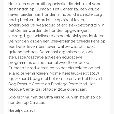
Het is een non-profit organisatie die zich inzet voor
de honden op Curacao. Het Center zal een veilige
haven bieden aan honden in nood, die directe zorg
nodig hebben doordat ze op straat leven,
ondervoed, verwaarloosd of erg ziek/gewond zijn. In
het Center worden de honden opgevangen,
verzorgd, gesocialiseerd en herplaatst/geadopteerd.
De honden krijgen een welverdiende tweede kans op
een beter leven, een leven wat ze wellicht nooit
gekend hebben! Daarnaast organiseren zij ook
sterilisatie/castratie acties en educatieve
programma’s om het aantal zwerfhonden op
Curacao te reduceren en zo het dierenleed op het
eiland te verminderen. Momenteel (aug-sept 2018)
zijn ze hard bezig met het realiseren van het Kluivert
Dog Rescue Center op Plantage Porto Mari. Het
Rescue Center zal oktober 2018 opengaan.
Sponsor mij met de Ultra Viking Run en steun zo de
honden op Curacao!
Hartelijk dank!!!