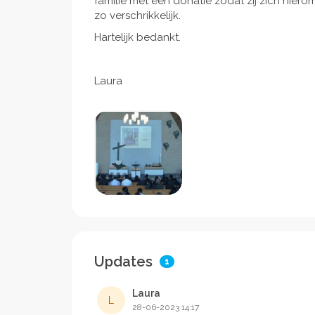
familie met een donatie zodat zij zich hier
zo verschrikkelijk.
Hartelijk bedankt.
Laura
Updates
1
Laura
L
28-06-2023 14:17