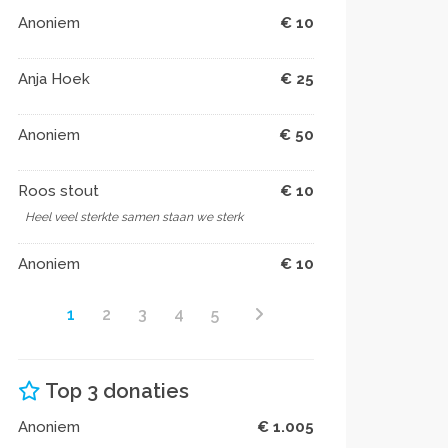
Anoniem
€ 10
Anja Hoek
€ 25
Anoniem
€ 50
Roos stout
€ 10
Heel veel sterkte samen staan we sterk
Anoniem
€ 10
1
2
3
4
5
Top 3 donaties
Anoniem
€ 1.005