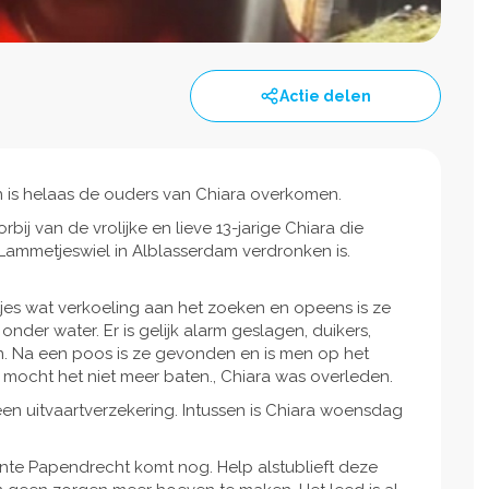
Actie delen
n is helaas de ouders van Chiara overkomen.
ij van de vrolijke en lieve 13-jarige Chiara die
 Lammetjeswiel in Alblasserdam verdronken is.
es wat verkoeling aan het zoeken en opeens is ze
der water. Er is gelijk alarm geslagen, duikers,
en. Na een poos is ze gevonden en is men op het
 mocht het niet meer baten., Chiara was overleden.
en uitvaartverzekering. Intussen is Chiara woensdag
nte Papendrecht komt nog. Help alstublieft deze