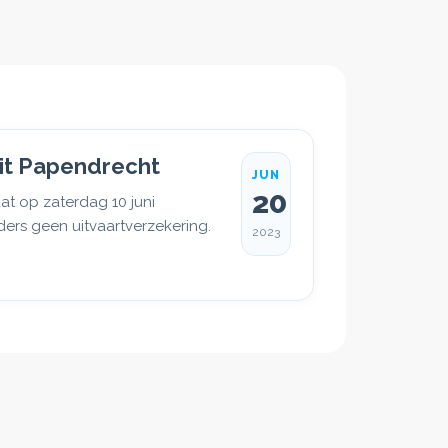
uit Papendrecht
JUN
20
at op zaterdag 10 juni
ers geen uitvaartverzekering.
2023