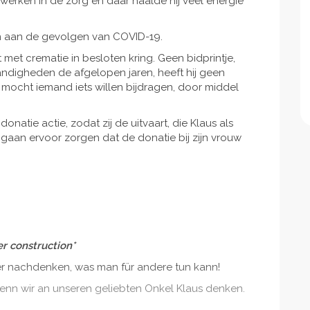
g werken in de zorg en daar haalde hij veel energie
en aan de gevolgen van COVID-19.
met crematie in besloten kring. Geen bidprintje,
digheden de afgelopen jaren, heeft hij geen
, mocht iemand iets willen bijdragen, door middel
natie actie, zodat zij de uitvaart, die Klaus als
 gaan ervoor zorgen dat de donatie bij zijn vrouw
r construction*
 nachdenken, was man für andere tun kann!
 wenn wir an unseren geliebten Onkel Klaus denken.