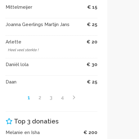
Mittelmeijer
€ 15
Joanna Geerlings Martijn Jans
€ 25
Arlette
€ 20
Heel veel sterkte !
Daniël lola
€ 30
Daan
€ 25
1
2
3
4
Top 3 donaties
Melanie en Isha
€ 200