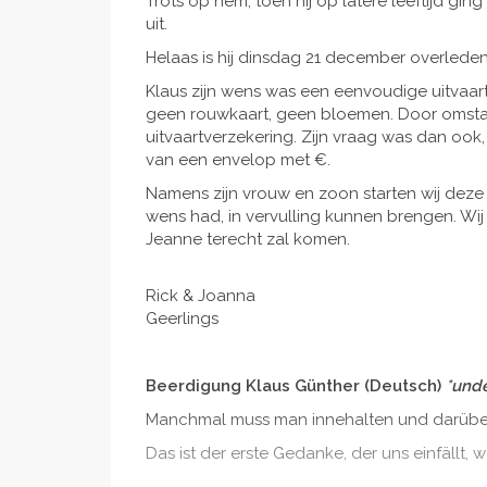
Trots op hem, toen hij op latere leeftijd gin
uit.
Helaas is hij dinsdag 21 december overled
Klaus zijn wens was een eenvoudige uitvaart 
geen rouwkaart, geen bloemen. Door omstan
uitvaartverzekering. Zijn vraag was dan ook
van een envelop met €.
Namens zijn vrouw en zoon starten wij deze do
wens had, in vervulling kunnen brengen. Wij
Jeanne terecht zal komen.
Rick & Joanna
Geerlings
Beerdigung Klaus Günther (Deutsch)
*unde
Manchmal muss man innehalten und darüber
Das ist der erste Gedanke, der uns einfällt,