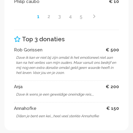
Philip caubo
€ 10
1
2
3
4
5
Top 3 donaties
Rob Gorissen
€ 500
Dave ik kan er niet bij zijn omdat ik het emotioneel niet aan
kan na het verlies van mijn ouders. Maar vanuit ons bedrijf en
mij nog een extra donatie omdat geld geen waarde heeft in
het leven. Voor jou en je zoon.
Anja
€ 200
Dave ik wens je een geweldige oneindige reis,,,
Annahofke
€ 150
Dillen je bent een kei,,,heel veel sterkte Annahofke