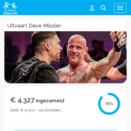
Men
Uitvaart Dave Missler
€ 4.327
ingezameld
86
%
Doel: € 5.000 · 141 Donaties