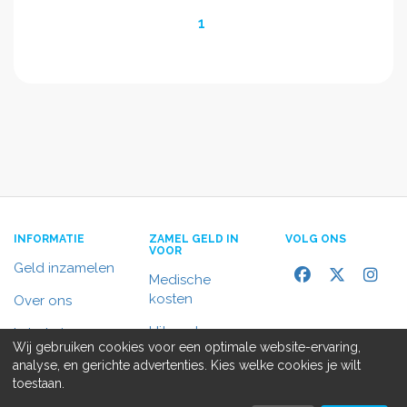
1
INFORMATIE
ZAMEL GELD IN
VOLG ONS
VOOR
Geld inzamelen
Medische
kosten
Over ons
Uitvaart
In het nieuws
Wij gebruiken cookies voor een optimale website-ervaring,
Rolstoelbus
analyse, en gerichte advertenties. Kies welke cookies je wilt
Contact
toestaan.
Alle doelen