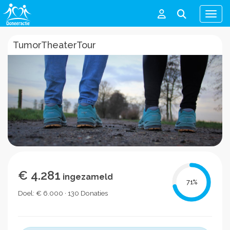
Men
TumorTheaterTour
€ 4.281
ingezameld
71
%
Doel: € 6.000 · 130 Donaties