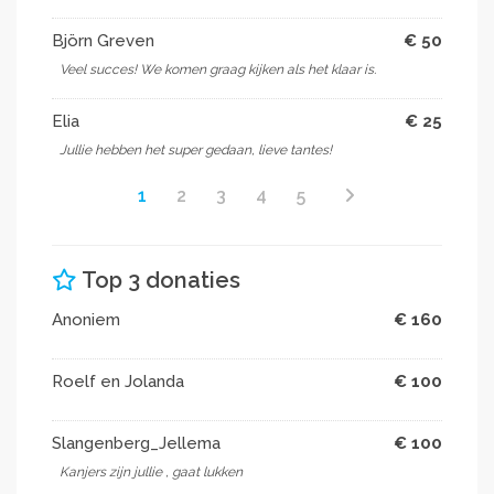
Voor meer informatie kun je een kijkje nemen op onze
Björn Greven
€ 50
website of contact opnemen met Fafany Koopmans:
Veel succes! We komen graag kijken als het klaar is.
https://tumortheatertour.jimdosite.com/
fafanykoopmans@hotmail.com
Elia
€ 25
06 40045532
Jullie hebben het super gedaan, lieve tantes!
Lieve groet,
1
2
3
4
5
Fafany, Elise en Dolf
Top 3 donaties
Anoniem
€ 160
Roelf en Jolanda
€ 100
Slangenberg_Jellema
€ 100
Kanjers zijn jullie , gaat lukken