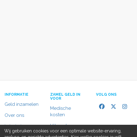
INFORMATIE
ZAMEL GELD IN
VOLG ONS
VOOR
Geld inzamelen
Medische
kosten
Over ons
Uitvaart
In het nieuws
Wij gebruiken cookies voor een optimale website-ervaring,
Rolstoelbus
analyse, en gerichte advertenties. Kies welke cookies je wilt