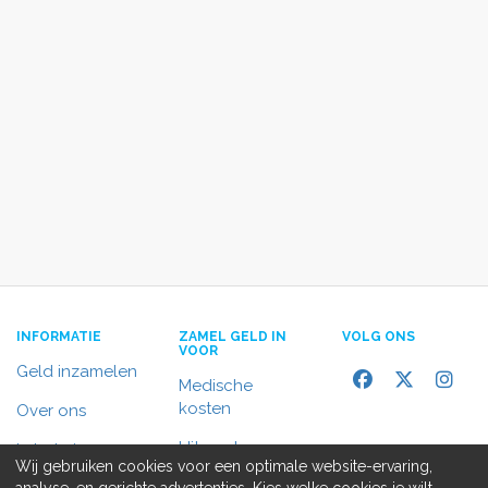
INFORMATIE
ZAMEL GELD IN
VOLG ONS
VOOR
Geld inzamelen
Medische
kosten
Over ons
Uitvaart
In het nieuws
Wij gebruiken cookies voor een optimale website-ervaring,
Rolstoelbus
analyse, en gerichte advertenties. Kies welke cookies je wilt