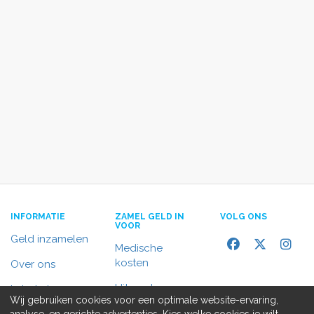
INFORMATIE
ZAMEL GELD IN
VOLG ONS
VOOR
Geld inzamelen
Medische
kosten
Over ons
Uitvaart
In het nieuws
Wij gebruiken cookies voor een optimale website-ervaring,
Rolstoelbus
analyse, en gerichte advertenties. Kies welke cookies je wilt