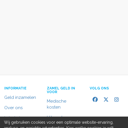
INFORMATIE
ZAMEL GELD IN
VOLG ONS
VOOR
Geld inzamelen
Medische
kosten
Over ons
Uitvaart
In het nieuws
Wij gebruiken cookies voor een optimale website-ervaring,
Rolstoelbus
analyse, en gerichte advertenties. Kies welke cookies je wilt