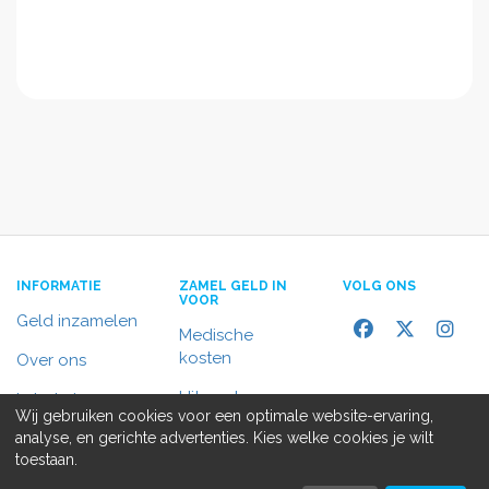
INFORMATIE
ZAMEL GELD IN
VOLG ONS
VOOR
Geld inzamelen
Medische
kosten
Over ons
Uitvaart
In het nieuws
Wij gebruiken cookies voor een optimale website-ervaring,
Rolstoelbus
analyse, en gerichte advertenties. Kies welke cookies je wilt
Contact
toestaan.
Alle doelen