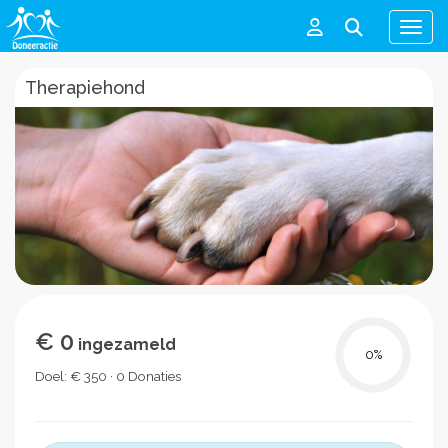
Men
Therapiehond
€ 0
ingezameld
0
%
Doel: € 350 · 0 Donaties