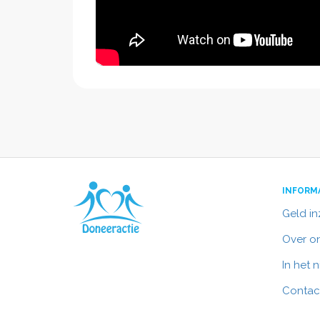
INFORM
Geld i
Over o
In het 
Contac