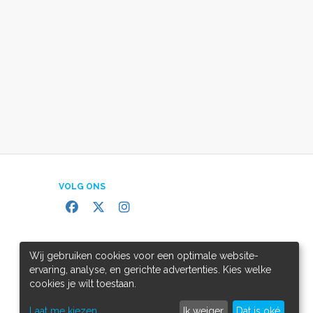
VOLG ONS
Wij gebruiken cookies voor een optimale website-
ervaring, analyse, en gerichte advertenties. Kies welke
cookies je wilt toestaan.
Laat me kiezen
Ik weiger
Dat is oké