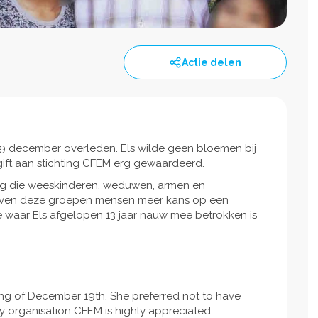
Actie delen
 19 december overleden. Els wilde geen bloemen bij
gift aan stichting CFEM erg gewaardeerd.
hting die weeskinderen, weduwen, armen en
 geven deze groepen mensen meer kans op een
e waar Els afgelopen 13 jaar nauw mee betrokken is
ing of December 19th. She preferred not to have
ity organisation CFEM is highly appreciated.