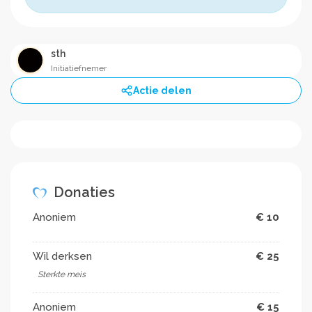
sth
Initiatiefnemer
Actie delen
Donaties
Anoniem
€ 10
Wil derksen
€ 25
Sterkte meis
Anoniem
€ 15