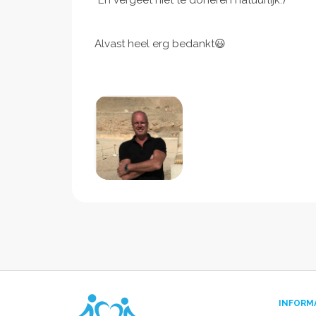
*En vergeet niet te doneren natuurlijk:)
Alvast heel erg bedankt😃
INFORM