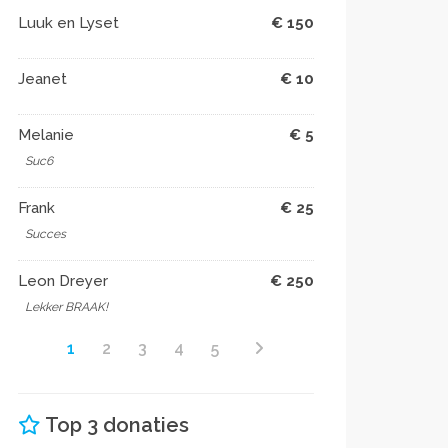
Luuk en Lyset
€ 150
Jeanet
€ 10
Melanie
€ 5
Suc6
Frank
€ 25
Succes
Leon Dreyer
€ 250
Lekker BRAAK!
1
2
3
4
5
Top 3 donaties