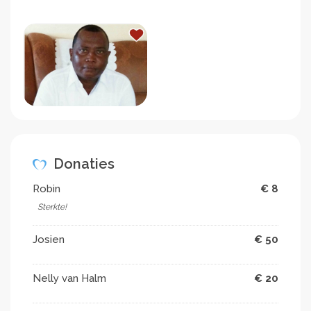
Donaties
Robin
€ 8
Sterkte!
Josien
€ 50
Nelly van Halm
€ 20